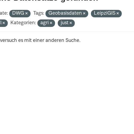
ate:
DWG
Tags:
Geobasisdaten
LeipziGIS
al
Kategorien:
agri
just
 versuch es mit einer anderen Suche.