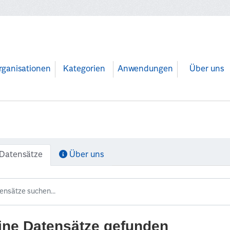
rganisationen
Kategorien
Anwendungen
Über uns
Datensätze
Über uns
ine Datensätze gefunden