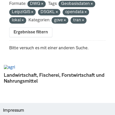
Formate:
DWG
Tags:
Geobasisdaten
LeipziGIS
DSGKL
opendata
lokal
Kategorien:
gove
tran
Ergebnisse filtern
Bitte versuch es mit einer anderen Suche.
Landwirtschaft, Fischerei, Forstwirtschaft und
Nahrungsmittel
Impressum