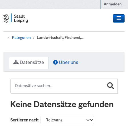
Zum Hauptinhalt wechseln
Anmelden
Kategorien
Landwirtschaft, Fischerei,...
Datensätze
Über uns
Keine Datensätze gefunden
Sortieren nach