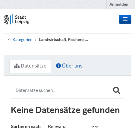
Zum Hauptinhalt wechseln
Anmelden
Kategorien
Landwirtschaft, Fischerei,...
Datensätze
Über uns
Keine Datensätze gefunden
Sortieren nach