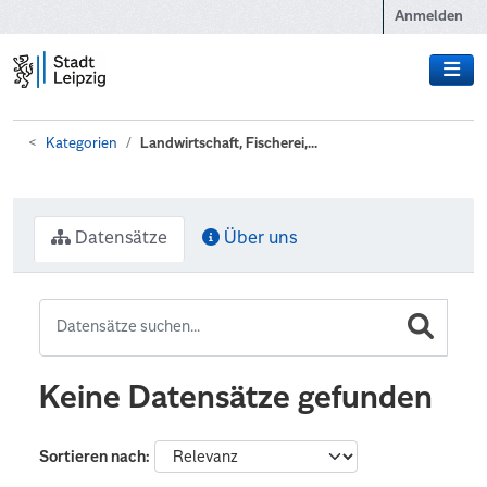
Zum Hauptinhalt wechseln
Anmelden
Kategorien
Landwirtschaft, Fischerei,...
Datensätze
Über uns
Keine Datensätze gefunden
Sortieren nach