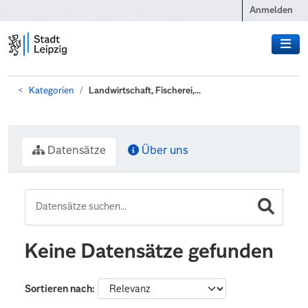
Zum Hauptinhalt wechseln
Anmelden
Kategorien
Landwirtschaft, Fischerei,...
Datensätze
Über uns
Keine Datensätze gefunden
Sortieren nach