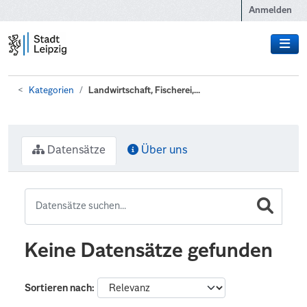
Zum Hauptinhalt wechseln
Anmelden
Kategorien
Landwirtschaft, Fischerei,...
Datensätze
Über uns
Keine Datensätze gefunden
Sortieren nach