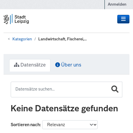
Zum Hauptinhalt wechseln
Anmelden
Kategorien
Landwirtschaft, Fischerei,...
Datensätze
Über uns
Keine Datensätze gefunden
Sortieren nach