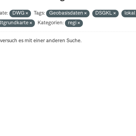
ate:
DWG
Tags:
Geobasisdaten
DSGKL
loka
dtgrundkarte
Kategorien:
regi
 versuch es mit einer anderen Suche.