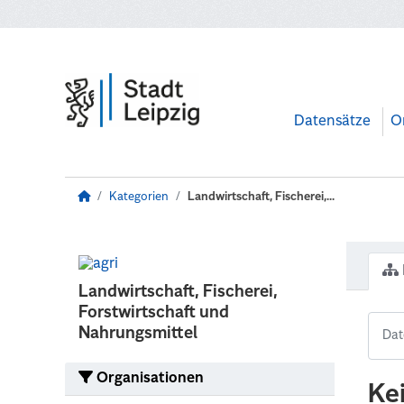
Zum Hauptinhalt wechseln
Datensätze
O
Kategorien
Landwirtschaft, Fischerei,...
Landwirtschaft, Fischerei,
Forstwirtschaft und
Nahrungsmittel
Organisationen
Ke