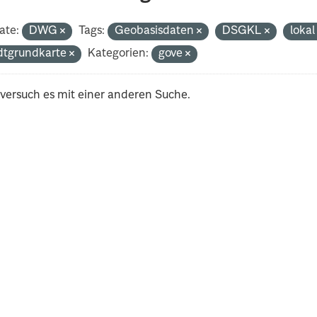
ate:
DWG
Tags:
Geobasisdaten
DSGKL
loka
dtgrundkarte
Kategorien:
gove
 versuch es mit einer anderen Suche.