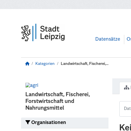
Zum Hauptinhalt wechseln
Datensätze
O
Kategorien
Landwirtschaft, Fischerei,...
Landwirtschaft, Fischerei,
Forstwirtschaft und
Nahrungsmittel
Organisationen
Ke