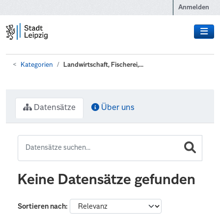
Zum Hauptinhalt wechseln
Anmelden
Kategorien
Landwirtschaft, Fischerei,...
Datensätze
Über uns
Keine Datensätze gefunden
Sortieren nach