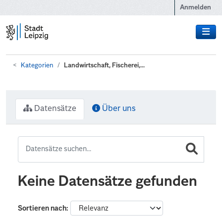
Zum Hauptinhalt wechseln
Anmelden
Kategorien
Landwirtschaft, Fischerei,...
Datensätze
Über uns
Keine Datensätze gefunden
Sortieren nach