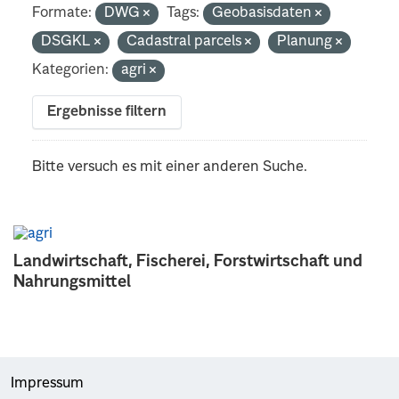
Formate:
DWG
Tags:
Geobasisdaten
DSGKL
Cadastral parcels
Planung
Kategorien:
agri
Ergebnisse filtern
Bitte versuch es mit einer anderen Suche.
Landwirtschaft, Fischerei, Forstwirtschaft und
Nahrungsmittel
Impressum