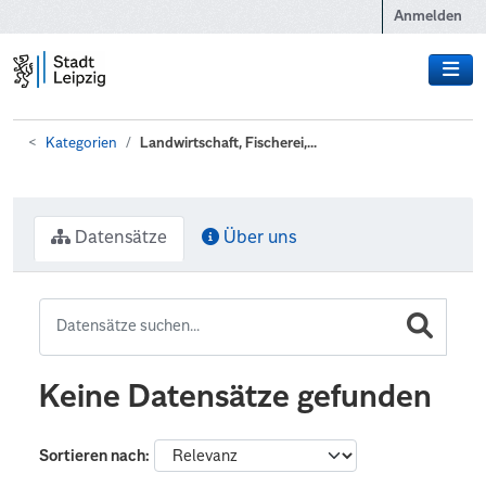
Zum Hauptinhalt wechseln
Anmelden
Kategorien
Landwirtschaft, Fischerei,...
Datensätze
Über uns
Keine Datensätze gefunden
Sortieren nach