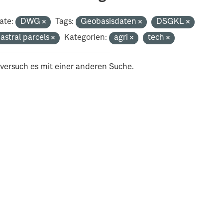
ate:
DWG
Tags:
Geobasisdaten
DSGKL
astral parcels
Kategorien:
agri
tech
 versuch es mit einer anderen Suche.