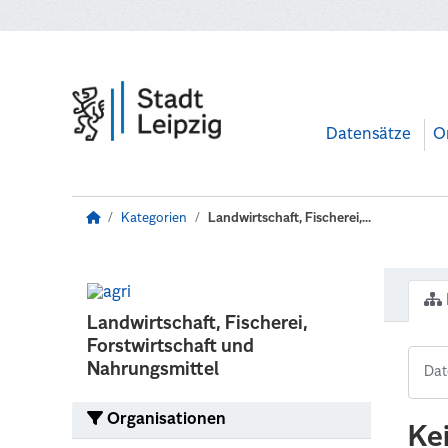
Zum Hauptinhalt wechseln
Datensätze
O
Kategorien
Landwirtschaft, Fischerei,...
Landwirtschaft, Fischerei,
Forstwirtschaft und
Nahrungsmittel
Organisationen
Ke