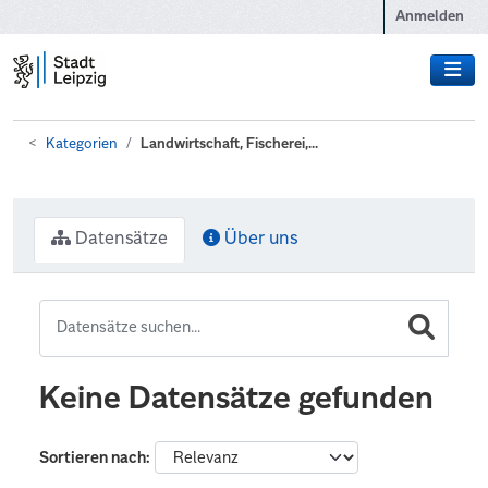
Zum Hauptinhalt wechseln
Anmelden
Kategorien
Landwirtschaft, Fischerei,...
Datensätze
Über uns
Keine Datensätze gefunden
Sortieren nach