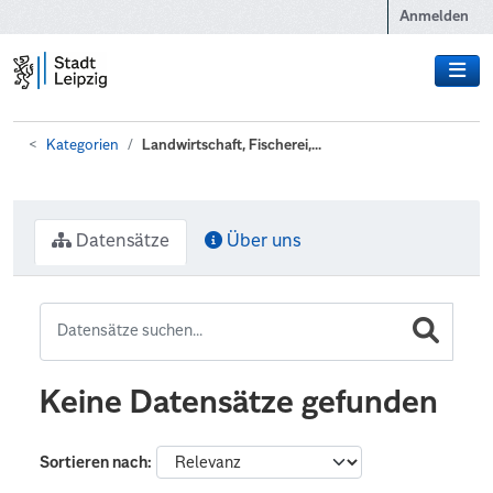
Zum Hauptinhalt wechseln
Anmelden
Kategorien
Landwirtschaft, Fischerei,...
Datensätze
Über uns
Keine Datensätze gefunden
Sortieren nach