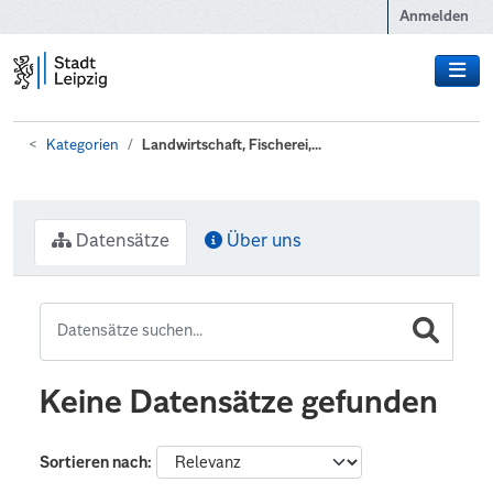
Zum Hauptinhalt wechseln
Anmelden
Kategorien
Landwirtschaft, Fischerei,...
Datensätze
Über uns
Keine Datensätze gefunden
Sortieren nach