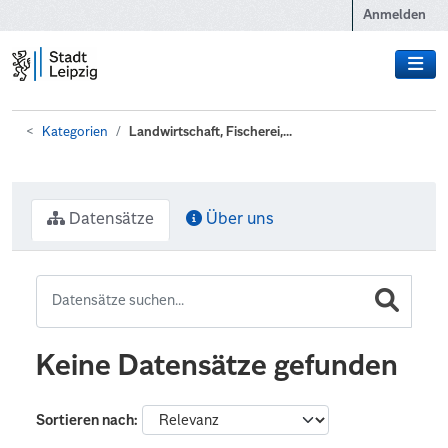
Zum Hauptinhalt wechseln
Anmelden
Kategorien
Landwirtschaft, Fischerei,...
Datensätze
Über uns
Keine Datensätze gefunden
Sortieren nach