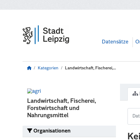
Zum Hauptinhalt wechseln
Datensätze
O
Kategorien
Landwirtschaft, Fischerei,...
Landwirtschaft, Fischerei,
Forstwirtschaft und
Nahrungsmittel
Organisationen
Ke