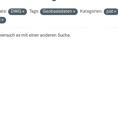
ate:
DWG
Tags:
Geobasisdaten
Kategorien:
just
i
 versuch es mit einer anderen Suche.