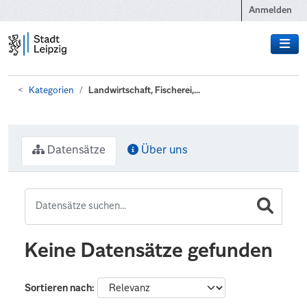
Zum Hauptinhalt wechseln
Anmelden
Kategorien
Landwirtschaft, Fischerei,...
Datensätze
Über uns
Keine Datensätze gefunden
Sortieren nach