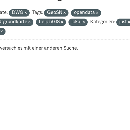
ate:
DWG
Tags:
GeoSN
opendata
dtgrundkarte
LeipziGIS
lokal
Kategorien:
just
i
 versuch es mit einer anderen Suche.