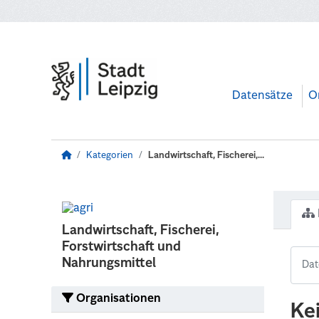
Zum Hauptinhalt wechseln
Datensätze
O
Kategorien
Landwirtschaft, Fischerei,...
Landwirtschaft, Fischerei,
Forstwirtschaft und
Nahrungsmittel
Organisationen
Ke