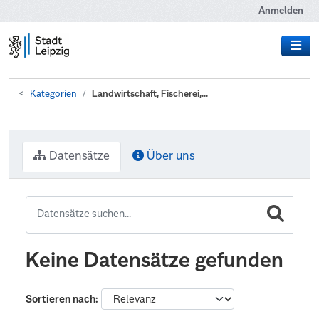
Zum Hauptinhalt wechseln
Anmelden
Kategorien
Landwirtschaft, Fischerei,...
Datensätze
Über uns
Keine Datensätze gefunden
Sortieren nach