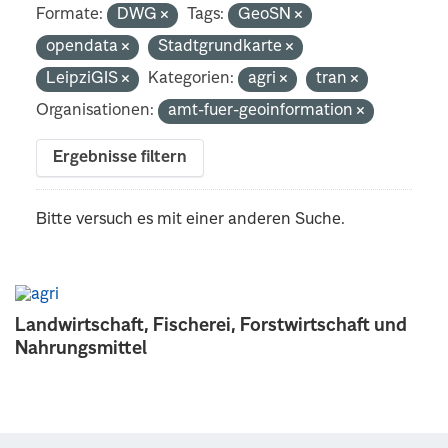
Formate:
DWG
Tags:
GeoSN
opendata
Stadtgrundkarte
LeipziGIS
Kategorien:
agri
tran
Organisationen:
amt-fuer-geoinformation
Ergebnisse filtern
Bitte versuch es mit einer anderen Suche.
Landwirtschaft, Fischerei, Forstwirtschaft und
Nahrungsmittel