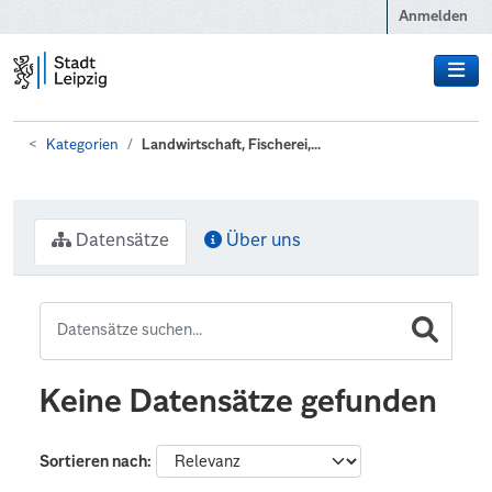
Zum Hauptinhalt wechseln
Anmelden
Kategorien
Landwirtschaft, Fischerei,...
Datensätze
Über uns
Keine Datensätze gefunden
Sortieren nach