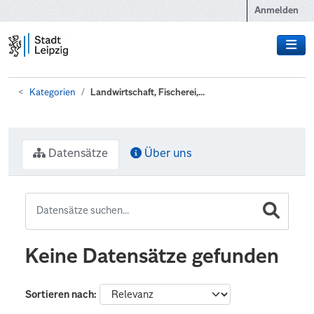
Zum Hauptinhalt wechseln
Anmelden
Kategorien
Landwirtschaft, Fischerei,...
Datensätze
Über uns
Keine Datensätze gefunden
Sortieren nach