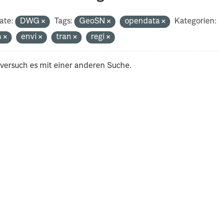
ate:
DWG
Tags:
GeoSN
opendata
Kategorien:
h
envi
tran
regi
 versuch es mit einer anderen Suche.