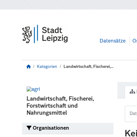
Zum Hauptinhalt wechseln
Datensätze
O
Kategorien
Landwirtschaft, Fischerei,...
Landwirtschaft, Fischerei,
Forstwirtschaft und
Nahrungsmittel
Organisationen
Ke