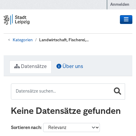
Zum Hauptinhalt wechseln
Anmelden
Kategorien
Landwirtschaft, Fischerei,...
Datensätze
Über uns
Keine Datensätze gefunden
Sortieren nach