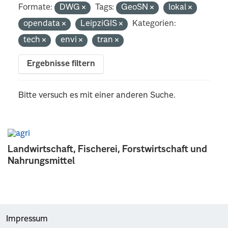
Formate:
DWG
Tags:
GeoSN
lokal
opendata
LeipziGIS
Kategorien:
tech
envi
tran
Ergebnisse filtern
Bitte versuch es mit einer anderen Suche.
Landwirtschaft, Fischerei, Forstwirtschaft und
Nahrungsmittel
Impressum