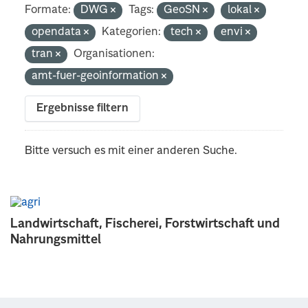
Formate:
DWG
Tags:
GeoSN
lokal
opendata
Kategorien:
tech
envi
tran
Organisationen:
amt-fuer-geoinformation
Ergebnisse filtern
Bitte versuch es mit einer anderen Suche.
Landwirtschaft, Fischerei, Forstwirtschaft und
Nahrungsmittel