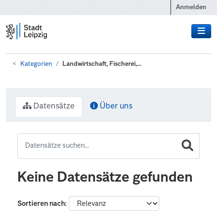
Zum Hauptinhalt wechseln
Anmelden
Kategorien
Landwirtschaft, Fischerei,...
Datensätze
Über uns
Keine Datensätze gefunden
Sortieren nach