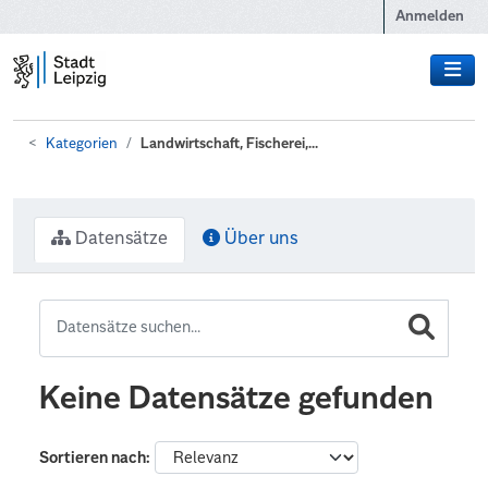
Zum Hauptinhalt wechseln
Anmelden
Kategorien
Landwirtschaft, Fischerei,...
Datensätze
Über uns
Keine Datensätze gefunden
Sortieren nach