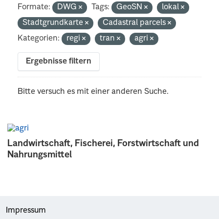
Formate:
DWG
Tags:
GeoSN
lokal
Stadtgrundkarte
Cadastral parcels
Kategorien:
regi
tran
agri
Ergebnisse filtern
Bitte versuch es mit einer anderen Suche.
Landwirtschaft, Fischerei, Forstwirtschaft und
Nahrungsmittel
Impressum