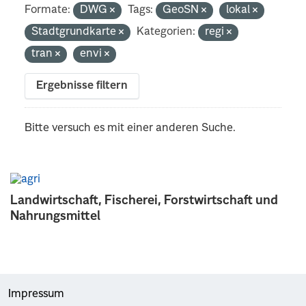
Formate:
DWG
Tags:
GeoSN
lokal
Stadtgrundkarte
Kategorien:
regi
tran
envi
Ergebnisse filtern
Bitte versuch es mit einer anderen Suche.
Landwirtschaft, Fischerei, Forstwirtschaft und
Nahrungsmittel
Impressum