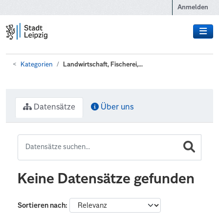
Zum Hauptinhalt wechseln
Anmelden
Kategorien
Landwirtschaft, Fischerei,...
Datensätze
Über uns
Keine Datensätze gefunden
Sortieren nach