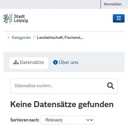
Zum Hauptinhalt wechseln
Anmelden
Kategorien
Landwirtschaft, Fischerei,...
Datensätze
Über uns
Keine Datensätze gefunden
Sortieren nach