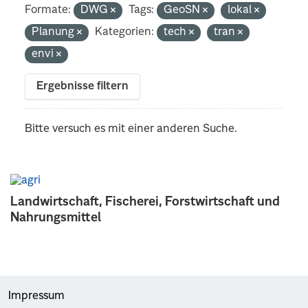
Formate:
DWG
Tags:
GeoSN
lokal
Planung
Kategorien:
tech
tran
envi
Ergebnisse filtern
Bitte versuch es mit einer anderen Suche.
Landwirtschaft, Fischerei, Forstwirtschaft und
Nahrungsmittel
Impressum