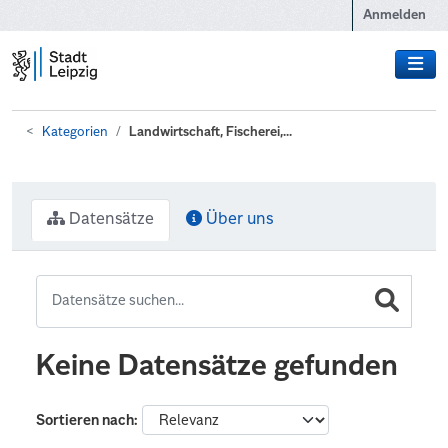
Zum Hauptinhalt wechseln
Anmelden
Kategorien
Landwirtschaft, Fischerei,...
Datensätze
Über uns
Keine Datensätze gefunden
Sortieren nach