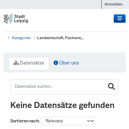
Zum Hauptinhalt wechseln
Anmelden
Kategorien
Landwirtschaft, Fischerei,...
Datensätze
Über uns
Keine Datensätze gefunden
Sortieren nach