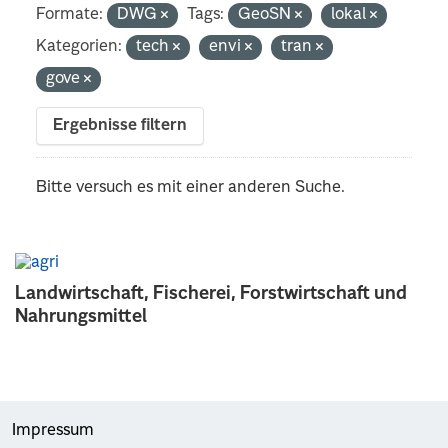
Formate:
DWG
Tags:
GeoSN
lokal
Kategorien:
tech
envi
tran
gove
Ergebnisse filtern
Bitte versuch es mit einer anderen Suche.
Landwirtschaft, Fischerei, Forstwirtschaft und
Nahrungsmittel
Impressum