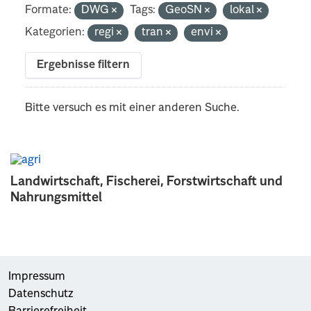
Formate:
DWG
Tags:
GeoSN
lokal
Kategorien:
regi
tran
envi
Ergebnisse filtern
Bitte versuch es mit einer anderen Suche.
Landwirtschaft, Fischerei, Forstwirtschaft und
Nahrungsmittel
Impressum
Datenschutz