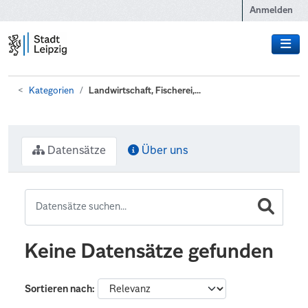
Zum Hauptinhalt wechseln
Anmelden
Kategorien
Landwirtschaft, Fischerei,...
Datensätze
Über uns
Keine Datensätze gefunden
Sortieren nach