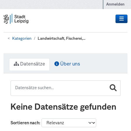
Zum Hauptinhalt wechseln
Anmelden
Kategorien
Landwirtschaft, Fischerei,...
Datensätze
Über uns
Keine Datensätze gefunden
Sortieren nach