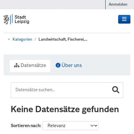
Zum Hauptinhalt wechseln
Anmelden
Kategorien
Landwirtschaft, Fischerei,...
Datensätze
Über uns
Keine Datensätze gefunden
Sortieren nach