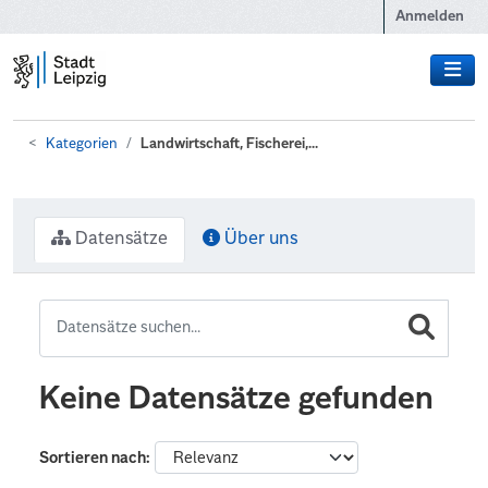
Zum Hauptinhalt wechseln
Anmelden
Kategorien
Landwirtschaft, Fischerei,...
Datensätze
Über uns
Keine Datensätze gefunden
Sortieren nach