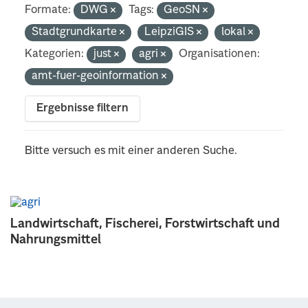
Formate:
DWG
Tags:
GeoSN
Stadtgrundkarte
LeipziGIS
lokal
Kategorien:
just
agri
Organisationen:
amt-fuer-geoinformation
Ergebnisse filtern
Bitte versuch es mit einer anderen Suche.
Landwirtschaft, Fischerei, Forstwirtschaft und
Nahrungsmittel