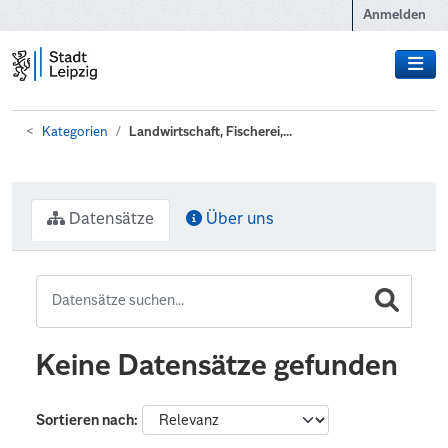
Zum Hauptinhalt wechseln
Anmelden
Kategorien
Landwirtschaft, Fischerei,...
Datensätze
Über uns
Keine Datensätze gefunden
Sortieren nach