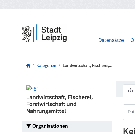
Zum Hauptinhalt wechseln
Datensätze
O
Kategorien
Landwirtschaft, Fischerei,...
Landwirtschaft, Fischerei,
Forstwirtschaft und
Nahrungsmittel
Organisationen
Ke