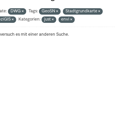
ate:
DWG
Tags:
GeoSN
Stadtgrundkarte
pziGIS
Kategorien:
just
envi
 versuch es mit einer anderen Suche.