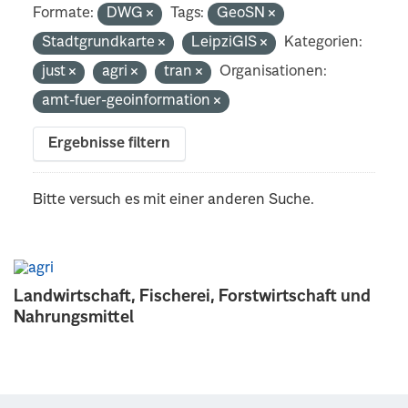
Formate:
DWG
Tags:
GeoSN
Stadtgrundkarte
LeipziGIS
Kategorien:
just
agri
tran
Organisationen:
amt-fuer-geoinformation
Ergebnisse filtern
Bitte versuch es mit einer anderen Suche.
Landwirtschaft, Fischerei, Forstwirtschaft und
Nahrungsmittel