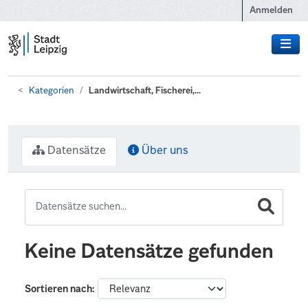
Zum Hauptinhalt wechseln
Anmelden
Kategorien
Landwirtschaft, Fischerei,...
Datensätze
Über uns
Keine Datensätze gefunden
Sortieren nach