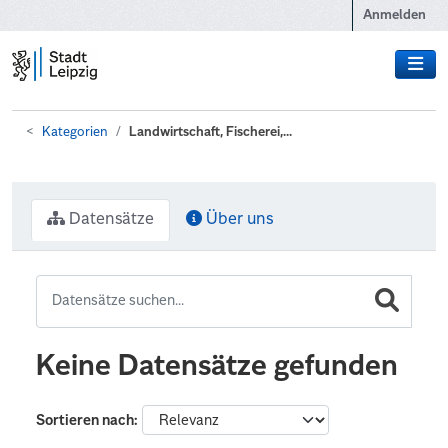
Zum Hauptinhalt wechseln
Anmelden
Kategorien
Landwirtschaft, Fischerei,...
Datensätze
Über uns
Keine Datensätze gefunden
Sortieren nach