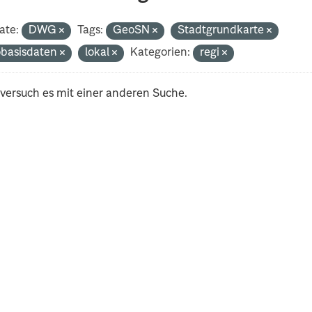
ate:
DWG
Tags:
GeoSN
Stadtgrundkarte
basisdaten
lokal
Kategorien:
regi
 versuch es mit einer anderen Suche.