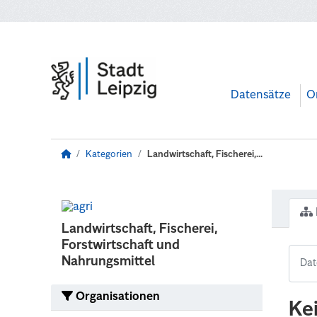
Zum Hauptinhalt wechseln
Datensätze
O
Kategorien
Landwirtschaft, Fischerei,...
Landwirtschaft, Fischerei,
Forstwirtschaft und
Nahrungsmittel
Organisationen
Ke