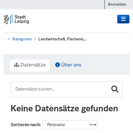
Zum Hauptinhalt wechseln
Anmelden
Kategorien
Landwirtschaft, Fischerei,...
Datensätze
Über uns
Keine Datensätze gefunden
Sortieren nach