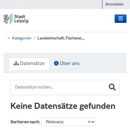
Zum Hauptinhalt wechseln
Anmelden
Kategorien
Landwirtschaft, Fischerei,...
Datensätze
Über uns
Keine Datensätze gefunden
Sortieren nach