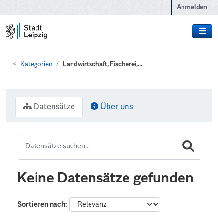
Zum Hauptinhalt wechseln
Anmelden
Kategorien
Landwirtschaft, Fischerei,...
Datensätze
Über uns
Keine Datensätze gefunden
Sortieren nach