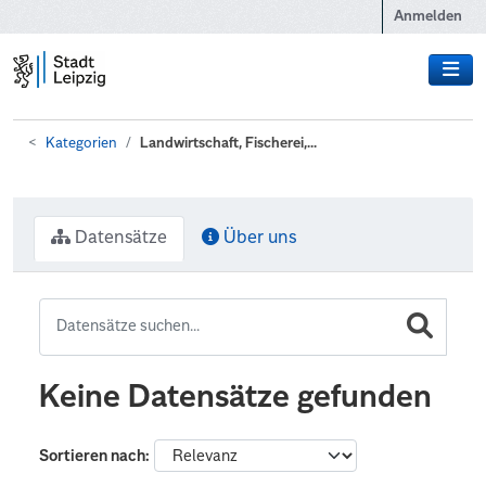
Zum Hauptinhalt wechseln
Anmelden
Kategorien
Landwirtschaft, Fischerei,...
Datensätze
Über uns
Keine Datensätze gefunden
Sortieren nach