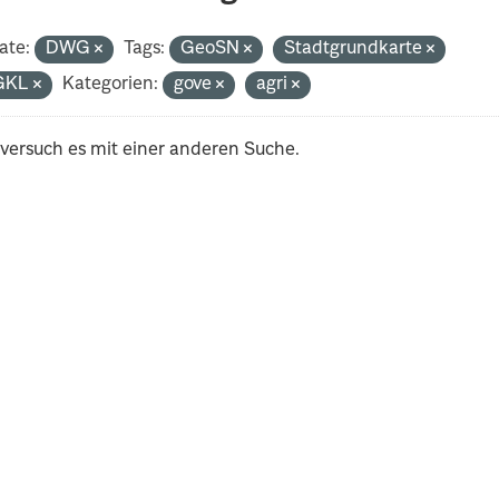
ate:
DWG
Tags:
GeoSN
Stadtgrundkarte
GKL
Kategorien:
gove
agri
 versuch es mit einer anderen Suche.