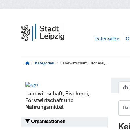
Zum Hauptinhalt wechseln
Datensätze
O
Kategorien
Landwirtschaft, Fischerei,...
Landwirtschaft, Fischerei,
Forstwirtschaft und
Nahrungsmittel
Organisationen
Ke