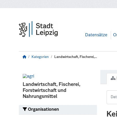
Zum Hauptinhalt wechseln
Datensätze
O
Kategorien
Landwirtschaft, Fischerei,...
Landwirtschaft, Fischerei,
Forstwirtschaft und
Nahrungsmittel
Organisationen
Ke