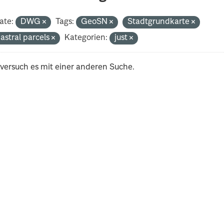
ate:
DWG
Tags:
GeoSN
Stadtgrundkarte
astral parcels
Kategorien:
just
 versuch es mit einer anderen Suche.