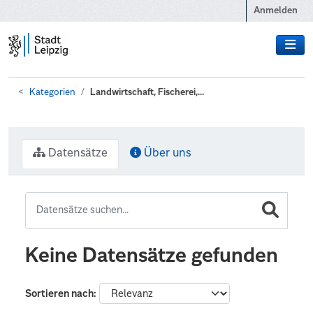
Zum Hauptinhalt wechseln
Anmelden
Kategorien
Landwirtschaft, Fischerei,...
Datensätze
Über uns
Keine Datensätze gefunden
Sortieren nach