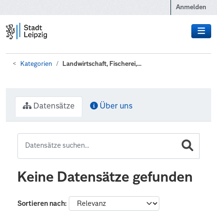
Zum Hauptinhalt wechseln
Anmelden
Kategorien
Landwirtschaft, Fischerei,...
Datensätze
Über uns
Keine Datensätze gefunden
Sortieren nach