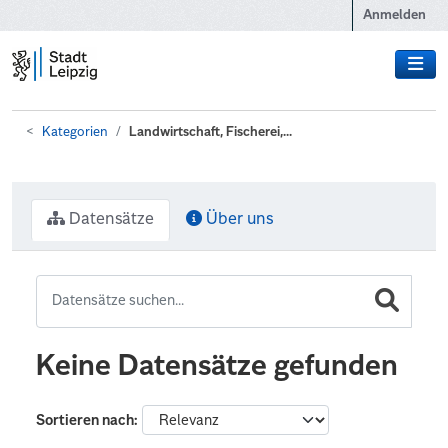
Zum Hauptinhalt wechseln
Anmelden
Kategorien
Landwirtschaft, Fischerei,...
Datensätze
Über uns
Keine Datensätze gefunden
Sortieren nach