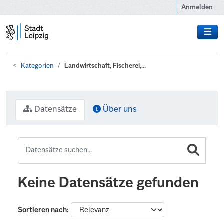
Zum Hauptinhalt wechseln
Anmelden
Kategorien
Landwirtschaft, Fischerei,...
Datensätze
Über uns
Keine Datensätze gefunden
Sortieren nach